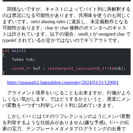
関係ないですが、キャストによってバイト列に再解釈する
のは禁忌になる可能性があります。共用体を使うのも同じく
まずいです。strict aliasing rules に違反し、未定義動作となる
可能性があります。char か char 修飾のポインタへのキャス
トは許されています。以下の場合、uint8_t が unsigned char で
typedef されているか定かではないのでギリアウトです。
int
 main
()
{
    Token tok;
    uint8_t*
 buf 
=
 reinterpret_cast<uint8_t*>
(
&
tok);
}
https://opaupafz2.hatenablog.com/entry/2024/03/31/120001
アライメント境界をいじることも出来ますが、行儀がよろ
しくない気がします。ではどうするかというと、愚直にメン
バ変数を一つずつ列挙しバイト列に詰めていきます。
しかし C++ には C# のリフレクションのようにメンバ変数
を列挙するような仕組みがありません(嫌な予感)。C++ の伝
家の宝刀、テンプレートメタメタプログラミングの出番で