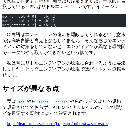
て配置されます。最初に知った時は驚きました。一般的に普
及している CPU はリトルエンディアンです。イメージ：
mem[offset + 0] = obj[2]
mem[offset + 1] = obj[1]
mem[offset + 2] = obj[0]
C 言語はエンディアンの違いを隠蔽してくれるという意味
では高級言語と言えるかもしれません。そんな感じでエンデ
ィアンの対策をしていないと、エンディアンが異なる環境間
でデータのやり取りができないという訳です。
私は常にリトルエンディアンの環境に合わせるように実装
しました。ビッグエンディアンの環境ではバイト列を逆転さ
せます。
サイズが異なる点
実は
やら
、
やらのサイズは C の規格
int
float
double
で規定されてておらず、ABI (バイナリレベルのデータ順な
どを規定する既約)によって決定されます。
https://learn.microsoft.com/ja-jp/cpp/build/x64-software-