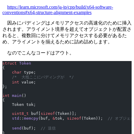
https://learn.microsoft.com/ja-jp/cpp/build/x64-software-
conventions#x64-structure-alignment-examples
因みにパディングはメモリアクセスの高速化のために挿入
されます。アライメント境界を超えてオブジェクトが配置さ
れると、複数回に分けてメモリアクセスする必要があるた
め、アライメントを揃えるために詰め詰めします。
なのでこんなコードはアウト。
struct
 Token
{
    char
 type;
    /*  大抵ここにパディングが  */
    int
 value;
};
int
 main
()
{
    Token tok;
    uint8_t
 buf[
sizeof
(Token)];
    std
::
memcpy
(buf, 
&
tok, 
sizeof
(Token));
  // オブジ
    send
(buf);
  // 送信
}