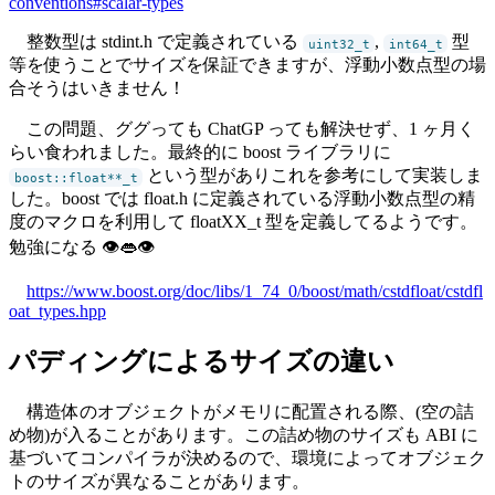
conventions#scalar-types
整数型は stdint.h で定義されている
,
型
uint32_t
int64_t
等を使うことでサイズを保証できますが、浮動小数点型の場
合そうはいきません！
この問題、ググっても ChatGP っても解決せず、1 ヶ月く
らい食われました。最終的に boost ライブラリに
という型がありこれを参考にして実装しま
boost::float**_t
した。boost では float.h に定義されている浮動小数点型の精
度のマクロを利用して floatXX_t 型を定義してるようです。
勉強になる 👁👄👁
https://www.boost.org/doc/libs/1_74_0/boost/math/cstdfloat/cstdfl
oat_types.hpp
パディングによるサイズの違い
構造体のオブジェクトがメモリに配置される際、(空の詰
め物)が入ることがあります。この詰め物のサイズも ABI に
基づいてコンパイラが決めるので、環境によってオブジェク
トのサイズが異なることがあります。