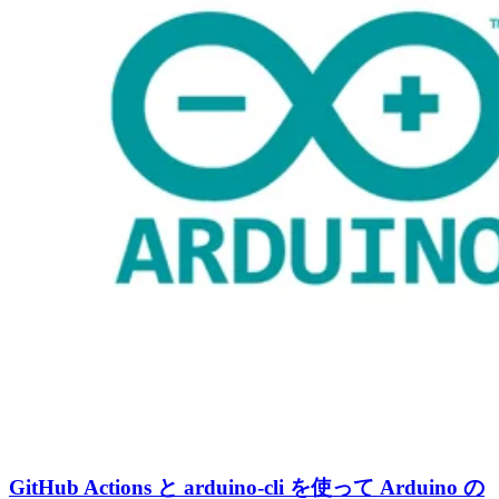
GitHub Actions と arduino-cli を使って Arduino の