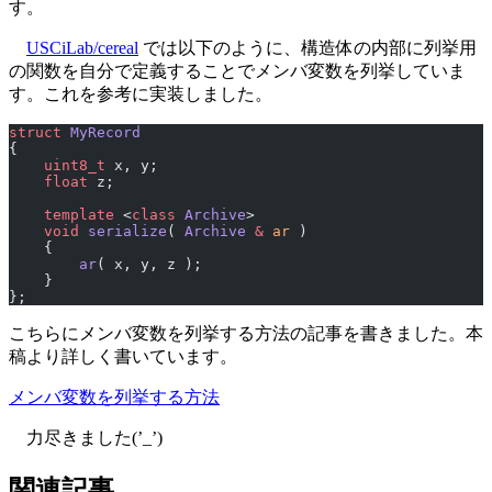
す。
USCiLab/cereal
では以下のように、構造体の内部に列挙用
の関数を自分で定義することでメンバ変数を列挙していま
す。これを参考に実装しました。
struct
 MyRecord
{
    uint8_t
 x, y;
    float
 z;
    template
 <
class
 Archive
>
    void
 serialize
( 
Archive
 &
 ar
 )
    {
        ar
( x, y, z );
    }
};
こちらにメンバ変数を列挙する方法の記事を書きました。本
稿より詳しく書いています。
メンバ変数を列挙する方法
力尽きました(’_’)
関連記事